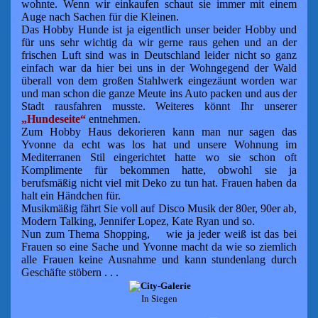
wohnte. Wenn wir einkaufen schaut sie
immer
mit einem
Auge nach Sachen für die Kleinen.
Das Hobby
Hunde ist ja eigentlich unser beider Hobby und
für uns sehr
wichtig
da
wir gerne raus gehen und an der
frischen Luft sind was in Deutschland
leider nicht so ganz
einfach war da hier bei uns in der
Wohngegend
der Wald
überall von dem großen Stahlwerk
eingezäunt
worden war
und man schon die ganze Meute ins Auto
packen und aus
der
Stadt
rausfahren musste. Weiteres könnt Ihr
unserer
„Hundeseite“
entnehmen.
Zum Hobby Haus dekorieren kann man nur sagen das
Yvonne da echt
was los hat und unsere Wohnung im
Mediterranen Stil eingerichtet
hatte wo sie schon oft
Komplimente für bekommen hatte, obwohl sie ja
berufsmäßig nicht viel mit Deko zu tun hat. Frauen haben da
halt ein
Händchen für.
Musikmäßig fährt Sie voll auf Disco Musik der 80er, 90er ab,
Modern Talking, Jennifer Lopez, Kate Ryan und so.
Nun zum Thema Shopping,
wie ja jeder weiß ist das bei
Frauen
so eine Sache und Yvonne macht da wie so ziemlich
alle Frauen keine
Ausnahme
und kann stundenlang durch
Geschäfte stöbern . . .
In Siegen