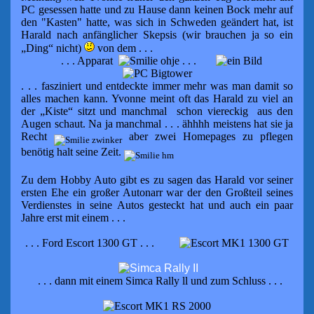
PC gesessen hatte
und
z
u
Hause
dann keinen Bock mehr auf
den "Kasten" hatte, was sich in Schw
eden geändert hat
,
ist
Harald nach anfänglicher
Skepsis (wir brauchen ja so ein
„Ding“ nicht)
von dem . . .
. . . Apparat
. . .
. . .
fasziniert und entdeckte immer mehr was man damit
so
alle
s
machen
kann.
Yvonne meint oft das Harald zu viel an
der „Kiste“ sitzt
und
manchmal schon viereckig aus den
Augen schaut.
Na ja manchmal . .
.
ähhhh meistens hat sie ja
Recht
aber zwei Homepages zu pflegen
benötig halt seine Zeit.
Zu dem Hobby Auto gibt es zu sagen das Harald vor seiner
ersten
Ehe ein großer
Autonarr war der den Großteil seines
Verdienstes in
seine Autos gesteckt hat und auch ein paar
Jahre erst mit einem . . .
. . . Ford Escort 1300 GT . . .
. . . dann mit einem Simca Rally ll
und zum Schluss . . .