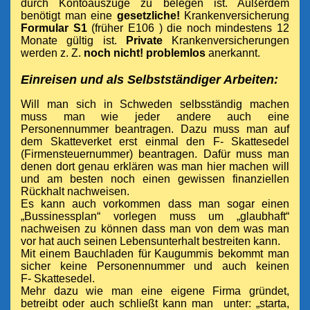
durch Kontoauszüge zu belegen ist. Außerdem
benötigt man eine
gesetzliche!
Krankenversicherung
Formular S1
(früher E106 ) die noch mindestens 12
Monate gültig ist.
Private
Krankenversicherungen
werden z. Z.
noch nicht!
problemlos
anerkannt.
Einreisen und als Selbstständiger Arbeiten:
Will man sich in Schweden selbsständig machen
muss man wie jeder andere auch eine
Personennummer beantragen. Dazu muss man auf
dem Skatteverket erst einmal
den F- Skattesedel
(Firmensteuernummer) beantragen. Dafür muss man
denen dort
genau erklären was man hier machen will
und am besten noch einen gewissen finanziellen
Rückhalt nachweisen.
Es kann auch vorkommen dass man sogar einen
„Bussinessplan“ vorlegen muss um „glaubhaft“
nachweisen zu können dass man von dem was man
vor hat auch seinen Lebensunterhalt bestreiten kann.
Mit
einem
Bauchladen
für
Kaugummis bekommt
man
sicher
keine Personennummer und auch keinen
F- Skattesedel.
Mehr dazu wie man eine eigene Firma gründet,
betreibt oder auch schließt kann man
unter: „starta,