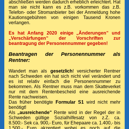
abschließen werden dadurch erheblich erleichtert. Hat
man sie nicht kann es z.B. vorkommen das z.B.
Telefon- oder Stromanbieter bei der Anmeldung hohe
Kautionsgebühren von einigen Tausend Kronen
verlangen.
Es hat Anfang 2020 einige „Änderungen“ und
„Verschärfungen“ der Vorschriften zur
beantragung der Personennummer gegeben!
Beantragen der Personennummer als
Rentner:
Wandert man als
gesetzlich
! versicherter Rentner
nach Schweden ein hat sich nicht viel verändert und
es ist relativ einfach die Personennummer zu
bekommen. Als Rentner muss man dem Skatteverket
nur mit dem Rentenbescheid
eine ausreichende
Rente
nachweisen.
Das früher benötigte
Formular S1
wird nicht mehr
benötigt!
Als
„ausreichende“
Rente wird in der Regel der in
Schweden gültige Sozialhilfesatz von z.Z. ca.
8.500:- Sek ca. 900,- Euro, für Ehepaare ca. 1.400,- bis
1.500,- Euro akzeptiert wobei es noch auf die