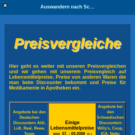
Auswandern nach Schweden
Preisvergleiche
Hier geht es weiter mit unseren Preisvergleichen
und wir gehen mit unserem Preisvegleich auf
Lebensmittelpreise, Preise von anderen Waren die
man beim Discounter bekommt und Preise für
Medikamente in Apotheken ein.
Angebote bei
Angebote bei den
den
Deutschen
Schwedischen
Einige
Discountern Aldi,
Discountern
Lebensmittelpreise
Lidl, Real, Rewe,
Willy's, Coop,
Toom
von
07. -
09.2008
ICA, Netto
(1.)