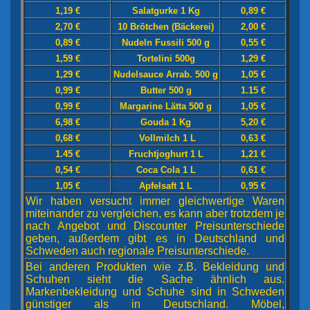
1,19 €
Salatgurke 1 Kg
0,89 €
2,70 €
10 Brötchen (Bäckerei)
2,00 €
0,89 €
Nudeln Fussili 500 g
0,55 €
1,59 €
Tortelini 500g
1,29 €
1,29 €
Nudelsauce Arrab. 500 g
1,05 €
0,99 €
Butter 500 g
1.15 €
0,99 €
Margarine Lätta 500 g
1,05 €
6,98 €
Gouda 1 Kg
5,20 €
0,68 €
Vollmilch 1 L
0,63 €
1.45 €
Fruchtjoghurt 1 L
1,21 €
0,54 €
Coca Cola 1 L
0,61 €
1,05 €
Apfelsaft 1 L
0,95 €
Wir haben versucht immer gleichwertige Waren
miteinander zu vergleichen, es kann aber trotzdem je
nach Angebot und Discounter Preisunterschiede
geben, außerdem gibt es in Deutschland und
Schweden auch regionale Preisunterschiede.
Bei anderen Produkten wie z.B. Bekleidung und
Schuhen sieht die Sache ähnlich aus.
Markenbekleidung und Schuhe sind in Schweden
günstiger als in Deutschland. Möbel,