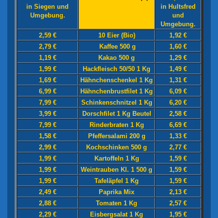
in Siegen und
in Hultsfred
Umgebung.
und
Umgebung.
2,59 €
10 Eier (Bio)
1,92 €
2,79 €
Kaffee 500 g
1,60 €
1,19 €
Kakao 500 g
1,29 €
1,99 €
Hackfleisch 50/50 1 Kg
1,49 €
1,69 €
Hähnchenschenkel 1 Kg
1,31 €
6,99 €
Hähnchenbrustfilet 1 Kg
6,09 €
7,99 €
Schinkenschnitzel 1 Kg
6,20 €
3,99 €
Dorschfilet 1 Kg Beutel
2,58 €
7,99 €
Rinderbraten 1 Kg
6,69 €
1,58 €
Pfeffersalami 200 g
1,33 €
2,99 €
Kochschinken 500 g
2,77 €
1,99 €
Kartoffeln 1 Kg
1,59 €
1,99 €
Weintrauben Kl. 1 500 g
1,59 €
1,99 €
Tafeläpfel 1 Kg
1,59 €
2,49 €
Paprika Mix
2,13 €
2,88 €
Tomaten 1 Kg
2,57 €
2,29 €
Eisbergsalat 1 Kg
1,95 €